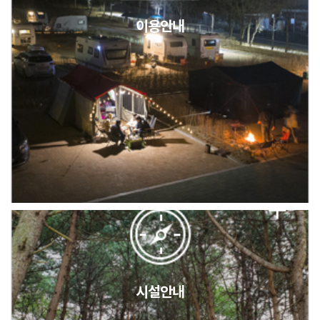
이용안내
2026년 5월 캠핑장 안점 점검의 날 변경 안내
캠핑장(9월1일~6일) 미운영 공지
[6/1]전산시스템 점검 및 안정화에 따른 서비스 이용 제한 안내
시설안내