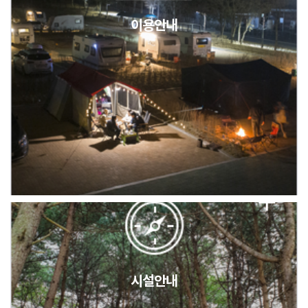
이용안내
2026년 5월 캠핑장 안점 점검의 날 변경 안내
캠핑장(9월1일~6일) 미운영 공지
[6/1]전산시스템 점검 및 안정화에 따른 서비스 이용 제한 안내
시설안내