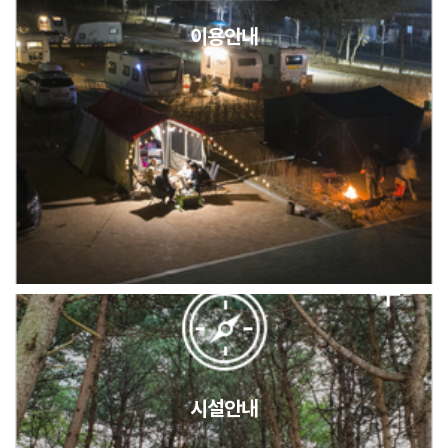
이용안내
2026년 5월 캠핑장 안점 점검의 날 변경 안내
캠핑장(9월1일~6일) 미운영 공지
[6/1]전산시스템 점검 및 안정화에 따른 서비스 이용 제한 안내
시설안내