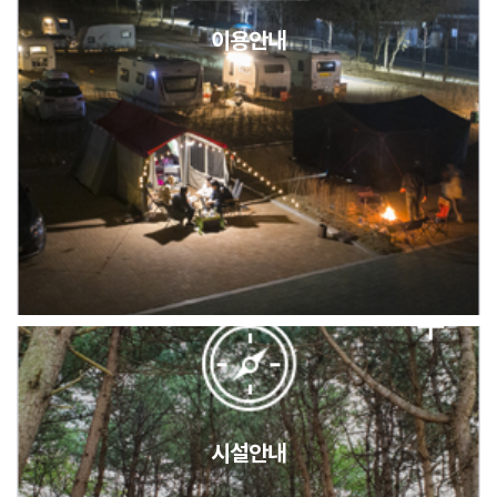
이용안내
2026년 5월 캠핑장 안점 점검의 날 변경 안내
캠핑장(9월1일~6일) 미운영 공지
[6/1]전산시스템 점검 및 안정화에 따른 서비스 이용 제한 안내
시설안내