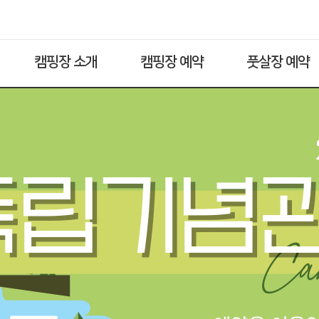
캠핑장 소개
캠핑장 예약
풋살장 예약