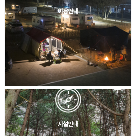
이용안내
2026년 5월 캠핑장 안점 점검의 날 변경 안내
캠핑장(9월1일~6일) 미운영 공지
[6/1]전산시스템 점검 및 안정화에 따른 서비스 이용 제한 안내
시설안내