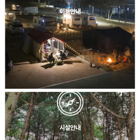
이용안내
2026년 5월 캠핑장 안점 점검의 날 변경 안내
캠핑장(9월1일~6일) 미운영 공지
[6/1]전산시스템 점검 및 안정화에 따른 서비스 이용 제한 안내
시설안내