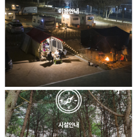
이용안내
2026년 5월 캠핑장 안점 점검의 날 변경 안내
캠핑장(9월1일~6일) 미운영 공지
[6/1]전산시스템 점검 및 안정화에 따른 서비스 이용 제한 안내
시설안내