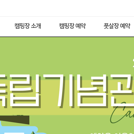
캠핑장 소개
캠핑장 예약
풋살장 예약