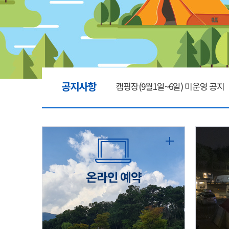
공지사항
캠핑장(9월1일~6일) 미운영 공지
[6/1]전산시스템 점검 및 안정화
2026년 5월 캠핑장 안점 점검의 
온라인 예약
캠핑장(9월1일~6일) 미운영 공지