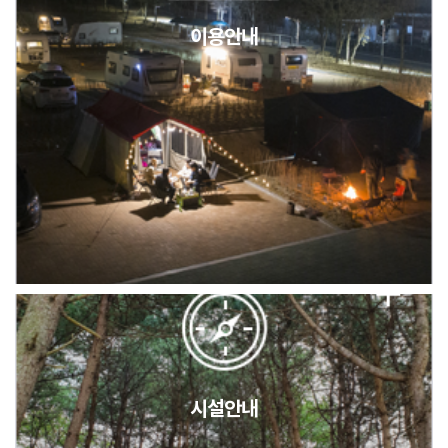
이용안내
2026년 5월 캠핑장 안점 점검의 날 변경 안내
캠핑장(9월1일~6일) 미운영 공지
[6/1]전산시스템 점검 및 안정화에 따른 서비스 이용 제한 안내
시설안내