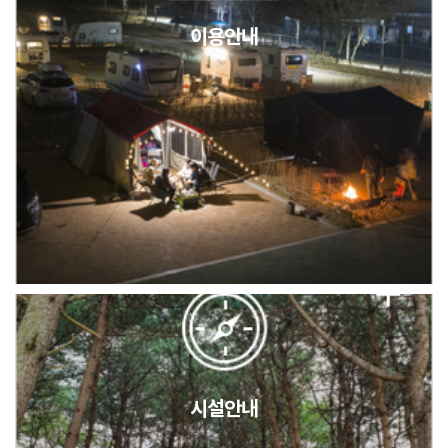
이용안내
2026년 5월 캠핑장 안점 점검의 날 변경 안내
캠핑장(9월1일~6일) 미운영 공지
[6/1]전산시스템 점검 및 안정화에 따른 서비스 이용 제한 안내
시설안내