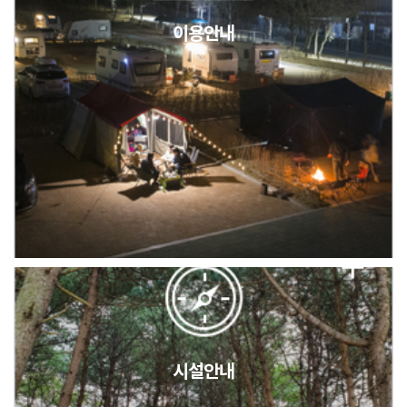
이용안내
2026년 5월 캠핑장 안점 점검의 날 변경 안내
캠핑장(9월1일~6일) 미운영 공지
[6/1]전산시스템 점검 및 안정화에 따른 서비스 이용 제한 안내
시설안내