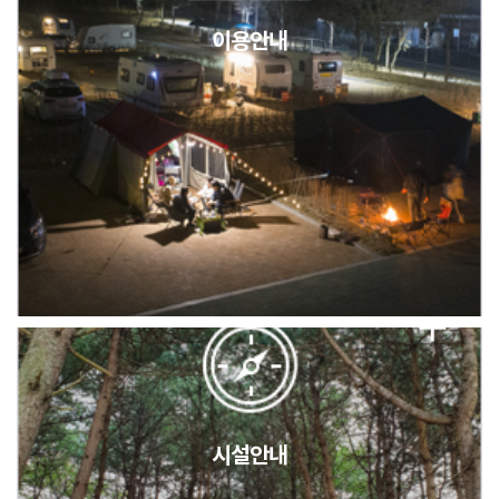
이용안내
2026년 5월 캠핑장 안점 점검의 날 변경 안내
캠핑장(9월1일~6일) 미운영 공지
[6/1]전산시스템 점검 및 안정화에 따른 서비스 이용 제한 안내
시설안내