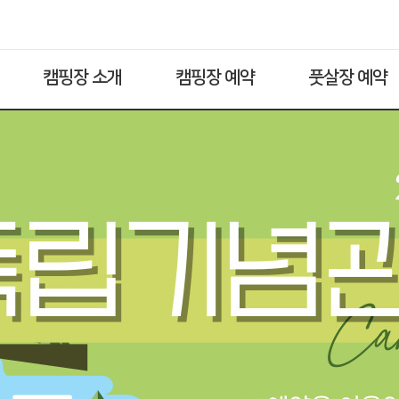
캠핑장 소개
캠핑장 예약
풋살장 예약