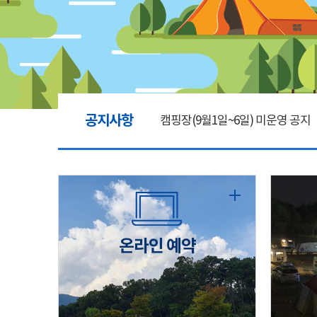
공지사항
캠핑장(9월1일~6일) 미운영 공지
[6/1]전산시스템 점검 및 안정화
2026년 5월 캠핑장 안점 점검의 
온라인 예약
캠핑장(9월1일~6일) 미운영 공지