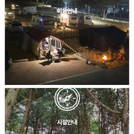
이용안내
2026년 5월 캠핑장 안점 점검의 날 변경 안내
캠핑장(9월1일~6일) 미운영 공지
[6/1]전산시스템 점검 및 안정화에 따른 서비스 이용 제한 안내
시설안내