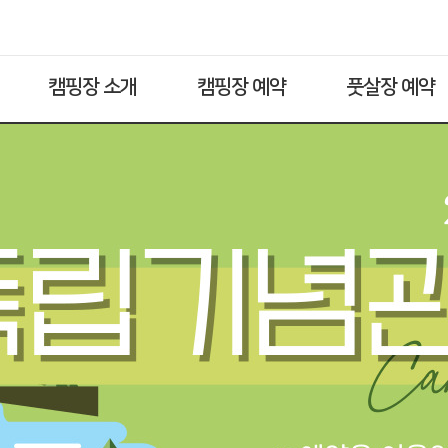
캠핑장 소개
캠핑장 예약
풋살장 예약