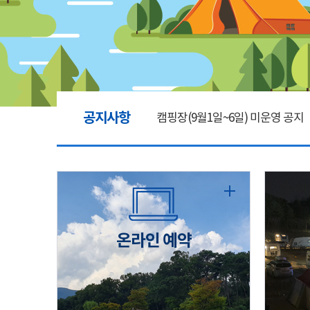
공지사항
캠핑장(9월1일~6일) 미운영 공지
[6/1]전산시스템 점검 및 안정화
2026년 5월 캠핑장 안점 점검의 
온라인 예약
캠핑장(9월1일~6일) 미운영 공지