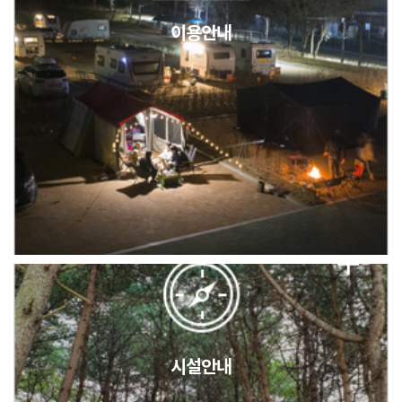
이용안내
2026년 5월 캠핑장 안점 점검의 날 변경 안내
캠핑장(9월1일~6일) 미운영 공지
[6/1]전산시스템 점검 및 안정화에 따른 서비스 이용 제한 안내
시설안내