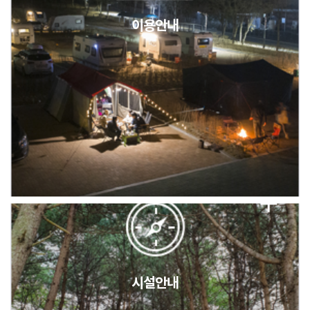
이용안내
2026년 5월 캠핑장 안점 점검의 날 변경 안내
캠핑장(9월1일~6일) 미운영 공지
[6/1]전산시스템 점검 및 안정화에 따른 서비스 이용 제한 안내
시설안내