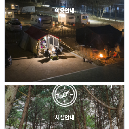
이용안내
2026년 5월 캠핑장 안점 점검의 날 변경 안내
캠핑장(9월1일~6일) 미운영 공지
[6/1]전산시스템 점검 및 안정화에 따른 서비스 이용 제한 안내
시설안내