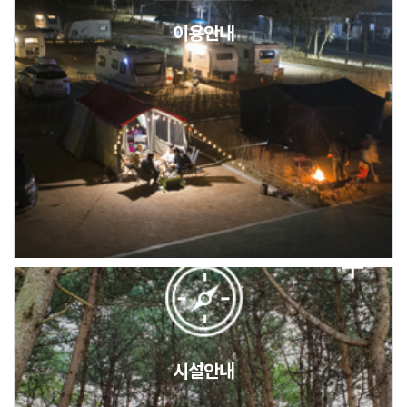
이용안내
2026년 5월 캠핑장 안점 점검의 날 변경 안내
캠핑장(9월1일~6일) 미운영 공지
[6/1]전산시스템 점검 및 안정화에 따른 서비스 이용 제한 안내
시설안내