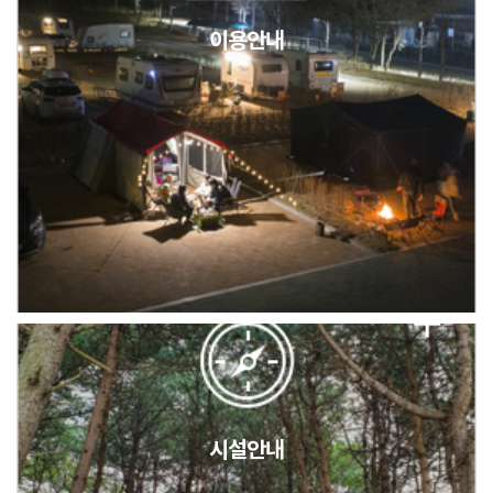
이용안내
2026년 5월 캠핑장 안점 점검의 날 변경 안내
캠핑장(9월1일~6일) 미운영 공지
[6/1]전산시스템 점검 및 안정화에 따른 서비스 이용 제한 안내
시설안내