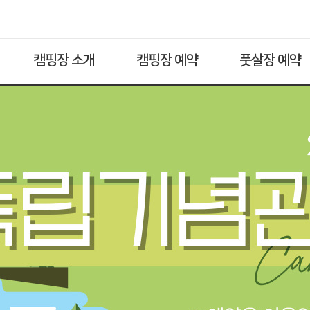
캠핑장 소개
캠핑장 예약
풋살장 예약