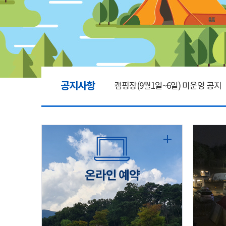
공지사항
캠핑장(9월1일~6일) 미운영 공지
[6/1]전산시스템 점검 및 안정화
2026년 5월 캠핑장 안점 점검의 
온라인 예약
캠핑장(9월1일~6일) 미운영 공지