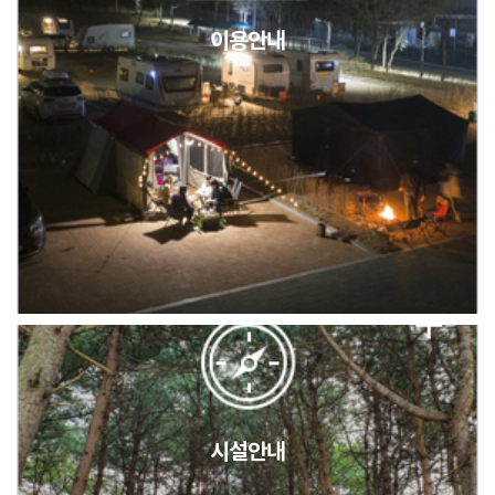
이용안내
2026년 5월 캠핑장 안점 점검의 날 변경 안내
캠핑장(9월1일~6일) 미운영 공지
[6/1]전산시스템 점검 및 안정화에 따른 서비스 이용 제한 안내
시설안내