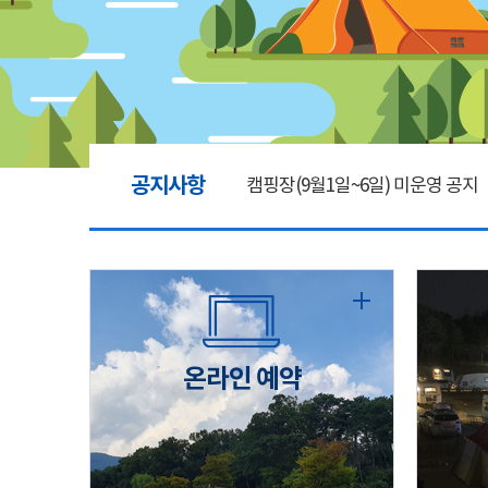
공지사항
캠핑장(9월1일~6일) 미운영 공지
[6/1]전산시스템 점검 및 안정화
2026년 5월 캠핑장 안점 점검의 
온라인 예약
캠핑장(9월1일~6일) 미운영 공지