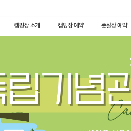
캠핑장 소개
캠핑장 예약
풋살장 예약