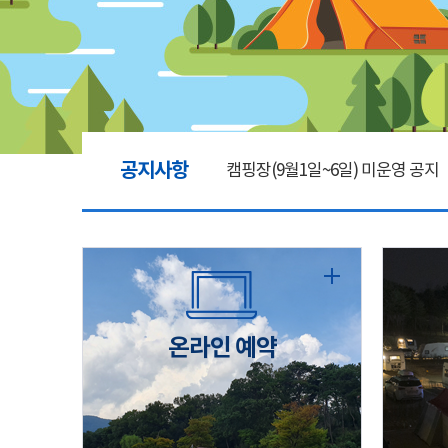
공지사항
캠핑장(9월1일~6일) 미운영 공지
[6/1]전산시스템 점검 및 안정화
2026년 5월 캠핑장 안점 점검의 
온라인 예약
캠핑장(9월1일~6일) 미운영 공지