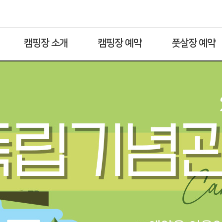
캠핑장 소개
캠핑장 예약
풋살장 예약