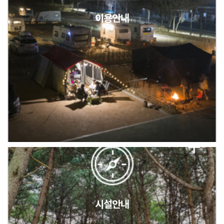
이용안내
2026년 5월 캠핑장 안점 점검의 날 변경 안내
캠핑장(9월1일~6일) 미운영 공지
[6/1]전산시스템 점검 및 안정화에 따른 서비스 이용 제한 안내
시설안내