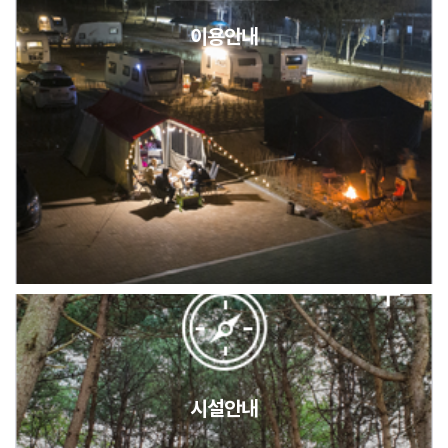
이용안내
2026년 5월 캠핑장 안점 점검의 날 변경 안내
캠핑장(9월1일~6일) 미운영 공지
[6/1]전산시스템 점검 및 안정화에 따른 서비스 이용 제한 안내
시설안내