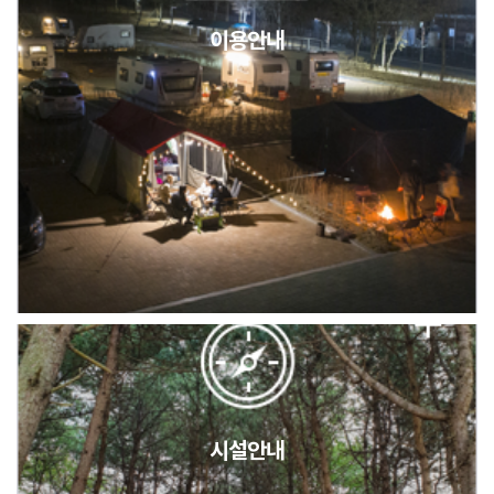
이용안내
2026년 5월 캠핑장 안점 점검의 날 변경 안내
캠핑장(9월1일~6일) 미운영 공지
[6/1]전산시스템 점검 및 안정화에 따른 서비스 이용 제한 안내
시설안내