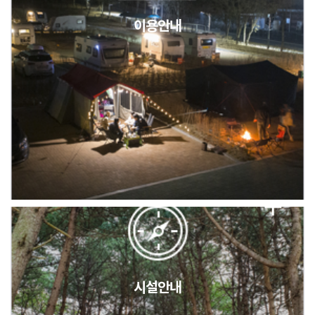
이용안내
2026년 5월 캠핑장 안점 점검의 날 변경 안내
캠핑장(9월1일~6일) 미운영 공지
[6/1]전산시스템 점검 및 안정화에 따른 서비스 이용 제한 안내
시설안내