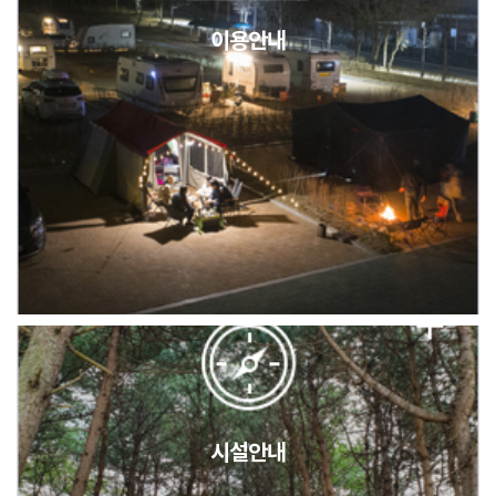
이용안내
2026년 5월 캠핑장 안점 점검의 날 변경 안내
캠핑장(9월1일~6일) 미운영 공지
[6/1]전산시스템 점검 및 안정화에 따른 서비스 이용 제한 안내
시설안내