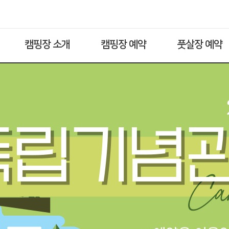
캠핑장 소개
캠핑장 예약
풋살장 예약