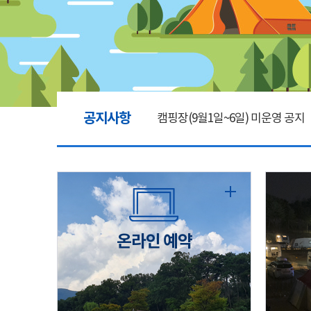
공지사항
캠핑장(9월1일~6일) 미운영 공지
[6/1]전산시스템 점검 및 안정화
2026년 5월 캠핑장 안점 점검의 
온라인 예약
캠핑장(9월1일~6일) 미운영 공지