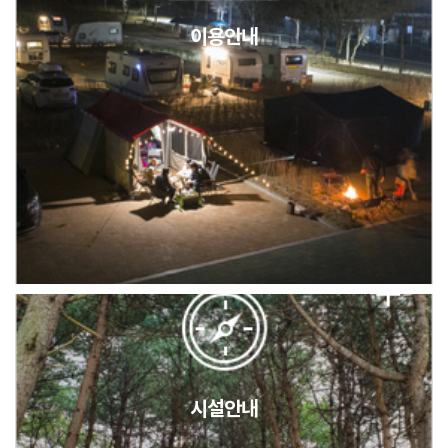
이용안내
2026년 5월 캠핑장 안점 점검의 날 변경 안내
캠핑장(9월1일~6일) 미운영 공지
[6/1]전산시스템 점검 및 안정화에 따른 서비스 이용 제한 안내
시설안내