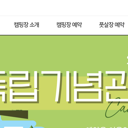
캠핑장 소개
캠핑장 예약
풋살장 예약