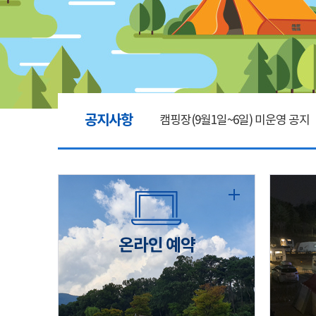
공지사항
캠핑장(9월1일~6일) 미운영 공지
[6/1]전산시스템 점검 및 안정화
2026년 5월 캠핑장 안점 점검의 
온라인 예약
캠핑장(9월1일~6일) 미운영 공지