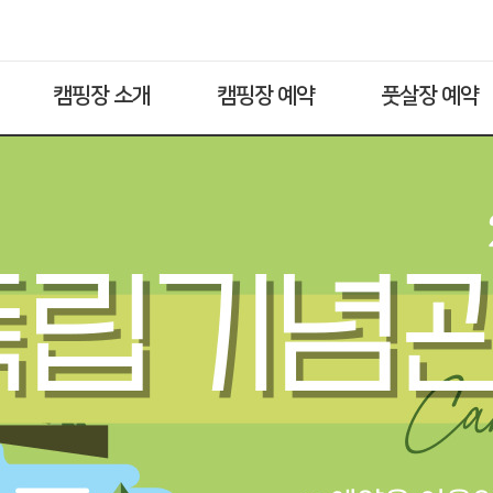
캠핑장 소개
캠핑장 예약
풋살장 예약