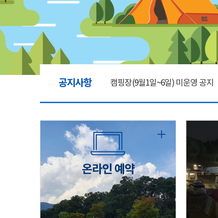
공지사항
캠핑장(9월1일~6일) 미운영 공지
[6/1]전산시스템 점검 및 안정화
2026년 5월 캠핑장 안점 점검의 
온라인 예약
캠핑장(9월1일~6일) 미운영 공지