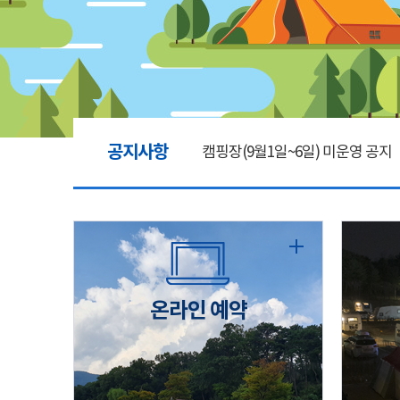
공지사항
캠핑장(9월1일~6일) 미운영 공지
[6/1]전산시스템 점검 및 안정화
2026년 5월 캠핑장 안점 점검의 
온라인 예약
캠핑장(9월1일~6일) 미운영 공지