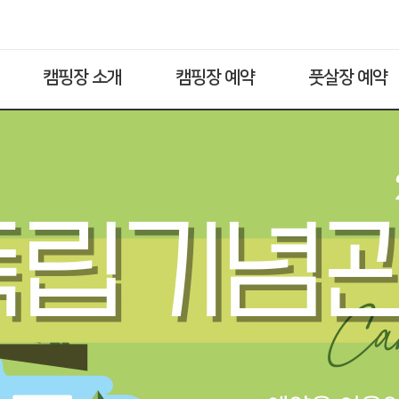
캠핑장 소개
캠핑장 예약
풋살장 예약