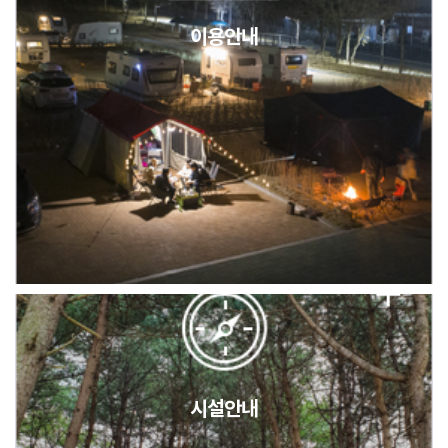
이용안내
2026년 5월 캠핑장 안점 점검의 날 변경 안내
캠핑장(9월1일~6일) 미운영 공지
[6/1]전산시스템 점검 및 안정화에 따른 서비스 이용 제한 안내
시설안내