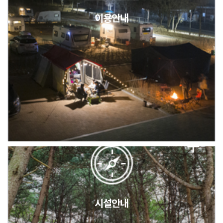
이용안내
2026년 5월 캠핑장 안점 점검의 날 변경 안내
캠핑장(9월1일~6일) 미운영 공지
[6/1]전산시스템 점검 및 안정화에 따른 서비스 이용 제한 안내
시설안내