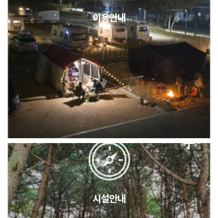
이용안내
2026년 5월 캠핑장 안점 점검의 날 변경 안내
캠핑장(9월1일~6일) 미운영 공지
[6/1]전산시스템 점검 및 안정화에 따른 서비스 이용 제한 안내
시설안내