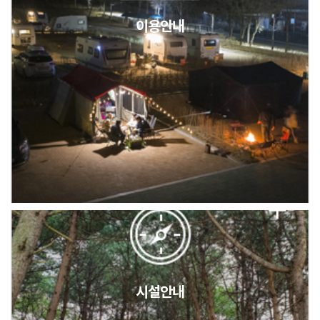
이용안내
2026년 5월 캠핑장 안점 점검의 날 변경 안내
캠핑장(9월1일~6일) 미운영 공지
[6/1]전산시스템 점검 및 안정화에 따른 서비스 이용 제한 안내
시설안내