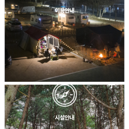
이용안내
2026년 5월 캠핑장 안점 점검의 날 변경 안내
캠핑장(9월1일~6일) 미운영 공지
[6/1]전산시스템 점검 및 안정화에 따른 서비스 이용 제한 안내
시설안내