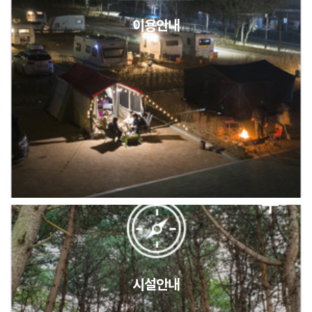
이용안내
2026년 5월 캠핑장 안점 점검의 날 변경 안내
캠핑장(9월1일~6일) 미운영 공지
[6/1]전산시스템 점검 및 안정화에 따른 서비스 이용 제한 안내
시설안내