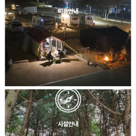
이용안내
2026년 5월 캠핑장 안점 점검의 날 변경 안내
캠핑장(9월1일~6일) 미운영 공지
[6/1]전산시스템 점검 및 안정화에 따른 서비스 이용 제한 안내
시설안내