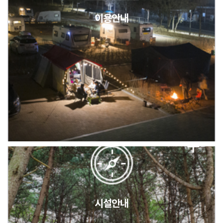
이용안내
2026년 5월 캠핑장 안점 점검의 날 변경 안내
캠핑장(9월1일~6일) 미운영 공지
[6/1]전산시스템 점검 및 안정화에 따른 서비스 이용 제한 안내
시설안내