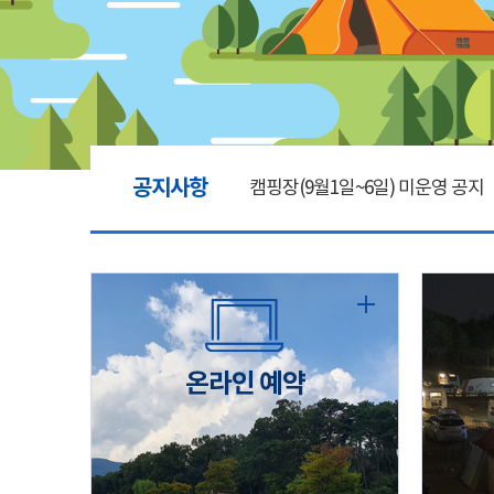
공지사항
캠핑장(9월1일~6일) 미운영 공지
[6/1]전산시스템 점검 및 안정화
2026년 5월 캠핑장 안점 점검의 
온라인 예약
캠핑장(9월1일~6일) 미운영 공지