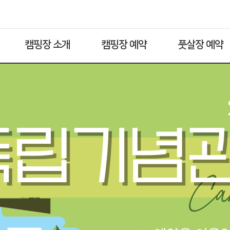
캠핑장 소개
캠핑장 예약
풋살장 예약