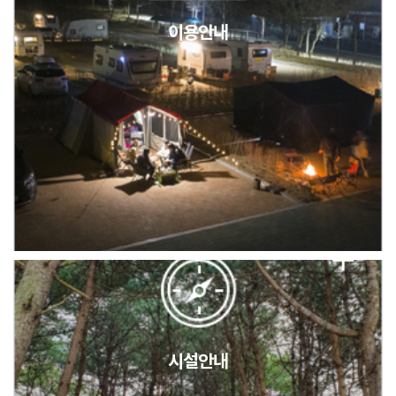
이용안내
2026년 5월 캠핑장 안점 점검의 날 변경 안내
캠핑장(9월1일~6일) 미운영 공지
[6/1]전산시스템 점검 및 안정화에 따른 서비스 이용 제한 안내
시설안내