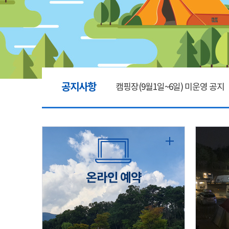
공지사항
캠핑장(9월1일~6일) 미운영 공지
[6/1]전산시스템 점검 및 안정화
2026년 5월 캠핑장 안점 점검의 
온라인 예약
캠핑장(9월1일~6일) 미운영 공지