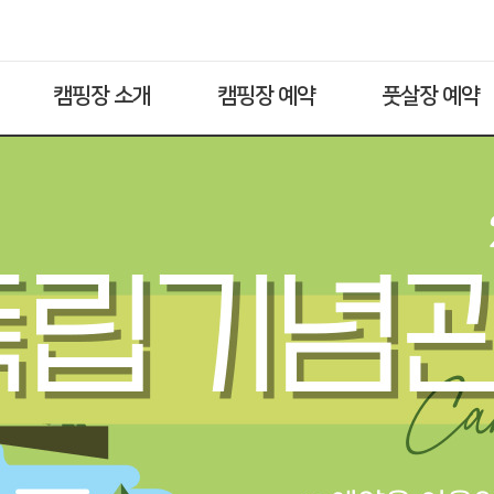
캠핑장 소개
캠핑장 예약
풋살장 예약