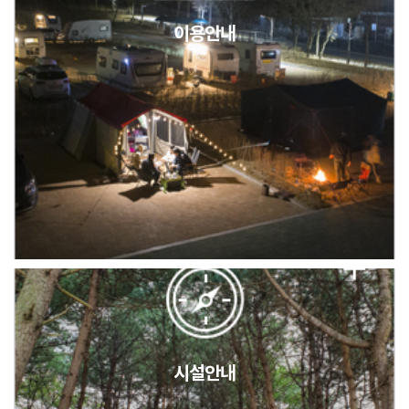
이용안내
2026년 5월 캠핑장 안점 점검의 날 변경 안내
캠핑장(9월1일~6일) 미운영 공지
[6/1]전산시스템 점검 및 안정화에 따른 서비스 이용 제한 안내
시설안내