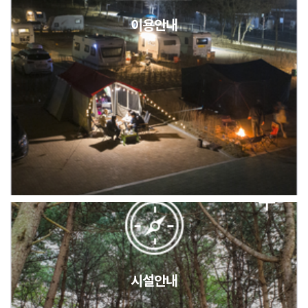
이용안내
2026년 5월 캠핑장 안점 점검의 날 변경 안내
캠핑장(9월1일~6일) 미운영 공지
[6/1]전산시스템 점검 및 안정화에 따른 서비스 이용 제한 안내
시설안내