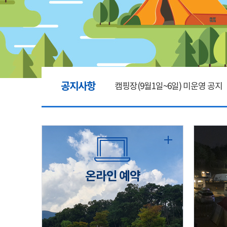
공지사항
캠핑장(9월1일~6일) 미운영 공지
[6/1]전산시스템 점검 및 안정화
2026년 5월 캠핑장 안점 점검의 
온라인 예약
캠핑장(9월1일~6일) 미운영 공지