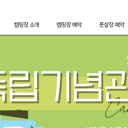
캠핑장 소개
캠핑장 예약
풋살장 예약