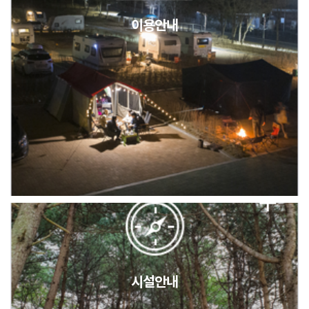
이용안내
2026년 5월 캠핑장 안점 점검의 날 변경 안내
캠핑장(9월1일~6일) 미운영 공지
[6/1]전산시스템 점검 및 안정화에 따른 서비스 이용 제한 안내
시설안내